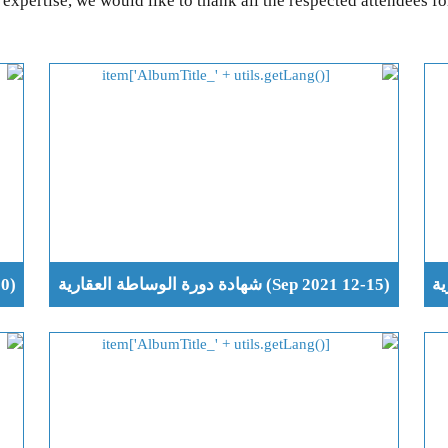
xpertise, we would like to thank all the respected attendees fo
(12-15 Sep 2021) شهادة دورة الوساطة العقارية
(28-30 June 2021) دورة تأهيل الوساطة العقارية